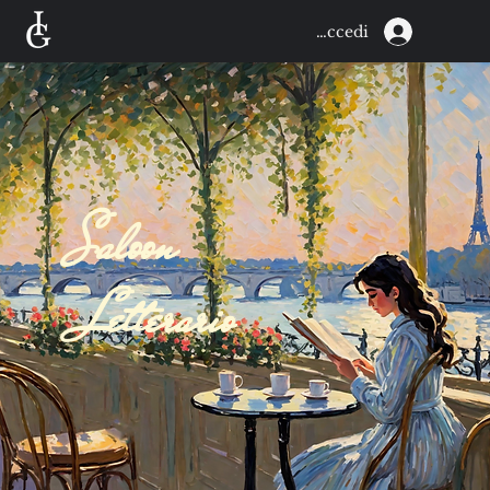
Accedi
Saloon
Letterario