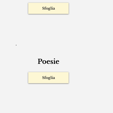
𝐷𝜇𝜌𝑙𝜀𝜘 𝜌𝜎𝜀𝜏𝜄𝑐𝛼
Sfoglia
Poesie
Sfoglia