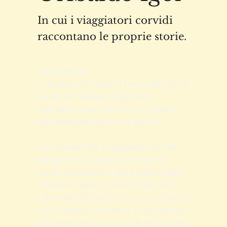
Gribaldo Igor
In cui i viaggiatori corvidi
raccontano le proprie storie.
Caro lettore,
entrando nel Saloon Letterario avrai
modo di rilassarti leggendo
riflessioni, racconti brevi, poesie e
sperimentazioni con le parole.
La fantasia dei viaggiatori corvidi è
sempre al lavoro per produrre
nuovi contenuti e, dal giugno 2021,
il Saloon ospita anche il Club del
Libro dei Branzini, un club esclusivo