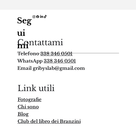
Seg
ui
Contattami
mi
Telefono
338 346 0501
WhatsApp
338 346 0501
Email
gribyslab@gmail.com
Link utili
Fotografie
Chi sono
Blog​
Club del libro dei Branzini