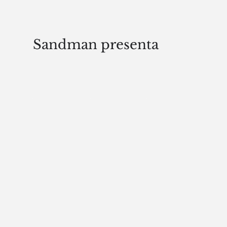
Sandman presenta
Storie spin-off del mondo di
Sandman.