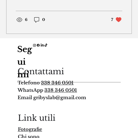
6
0
7
Seg
ui
Contattami
mi
Telefono
338 346 0501
WhatsApp
338 346 0501
Email
gribyslab@gmail.com
Link utili
Fotografie
Chi sono