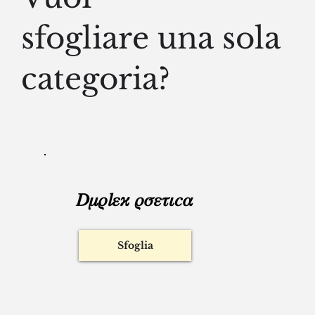
Vuoi
sfogliare una sola
categoria?
𝐷𝜇𝜌𝑙𝜀𝜘 𝜌𝜎𝜀𝜏𝜄𝑐𝛼
Sfoglia