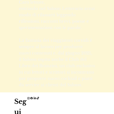
In cui i viaggiatori corvidi
raccontano le proprie storie.
Caro lettore,
entrando nel Saloon Letterario avrai
modo di rilassarti leggendo
riflessioni, racconti brevi, poesie e
sperimentazioni con le parole.
La fantasia dei viaggiatori corvidi è
sempre al lavoro per produrre
nuovi contenuti e, dal giugno 2021,
il Saloon ospita anche il Club del
Libro dei Branzini, un club esclusivo
in cui lettori e scrittori si incontrano
per proporre nuovi cocktail e piatti
da servire ai clienti del Saloon.