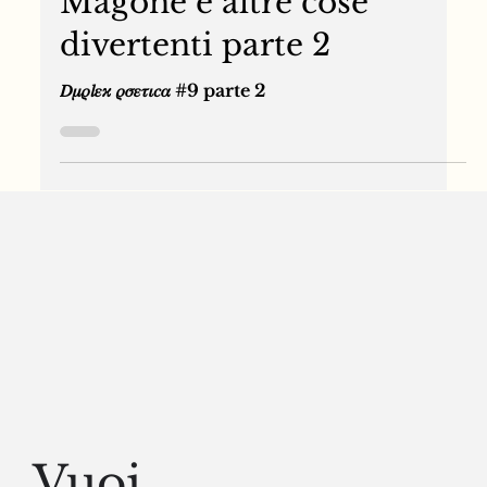
19 ott 2022
𝐷𝜇𝜌𝑙𝜀𝜘 𝜌𝜎𝜀𝜏𝜄𝑐𝛼
Magone e altre cose
divertenti parte 2
𝐷𝜇𝜌𝑙𝜀𝜘 𝜌𝜎𝜀𝜏𝜄𝑐𝛼 #9 parte 2