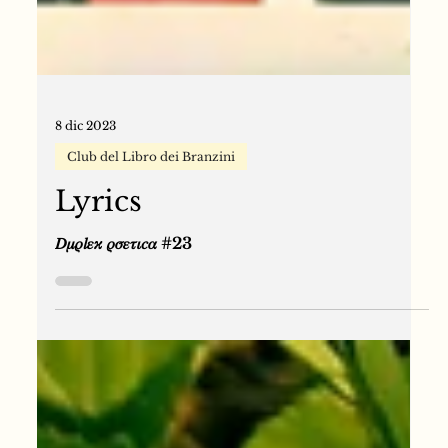
8 dic 2023
Club del Libro dei Branzini
Lyrics
𝐷𝜇𝜌𝑙𝜀𝜘 𝜌𝜎𝜀𝜏𝜄𝑐𝛼 #23