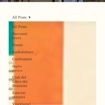
Gli ultimi
All Posts
All Posts
lavori
Racconti
brevi
Poesie
Audioletture
Confessioni
𝐷𝜇𝜌𝑙𝜀𝜘
𝜌𝜎𝜀𝜏𝜄𝑐𝛼
Club del
Libro dei
Branzini
Esercizi
creativi
Viaggiatori