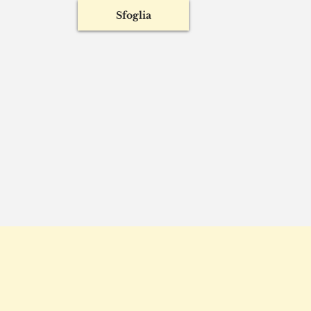
Viaggiatori
corvidi
Sfoglia