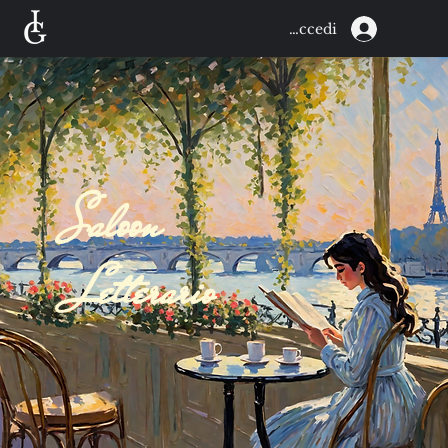
Accedi
Saloon
Letterario