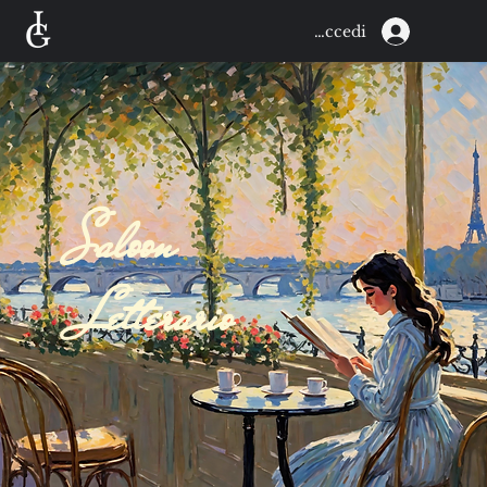
Accedi
Saloon
Letterario