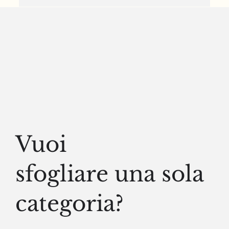
Gli anni che vanno dal 1999 al 2006 sono
quelli che ritengo i più belli in assoluto nella
mia vita. E in questi anni (ma anche un po'
dopo), quali ricordi devo alla Rockstar?
Vuoi