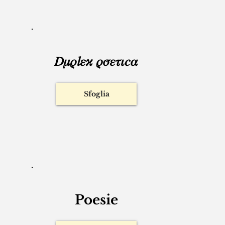
sfogliare una sola
categoria?
𝐷𝜇𝜌𝑙𝜀𝜘 𝜌𝜎𝜀𝜏𝜄𝑐𝛼
Sfoglia